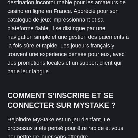
destination incontournable pour les amateurs de
casino en ligne en France. Apprécié pour son
catalogue de jeux impressionnant et sa
plateforme fiable, il se distingue par une
navigation simple et une gestion des paiements à
la fois sûre et rapide. Les joueurs français y
trouvent une expérience pensée pour eux, avec
des promotions locales et un support client qui
parle leur langue.
COMMENT S'INSCRIRE ET SE
CONNECTER SUR MYSTAKE ?
Rejoindre MyStake est un jeu d'enfant. Le
processus a été pensé pour être rapide et vous
permettre de jouer sans attendre.