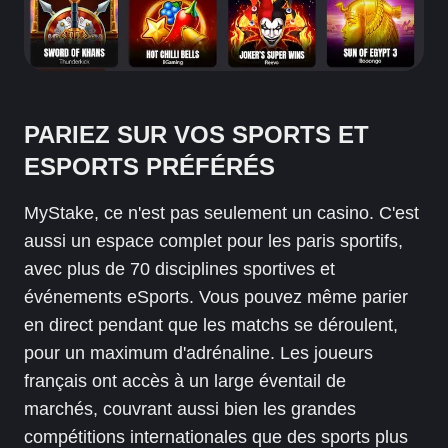
PARIEZ SUR VOS SPORTS ET
ESPORTS PRÉFÉRÉS
MyStake, ce n'est pas seulement un casino. C'est
aussi un espace complet pour les paris sportifs,
avec plus de 70 disciplines sportives et
événements eSports. Vous pouvez même parier
en direct pendant que les matchs se déroulent,
pour un maximum d'adrénaline. Les joueurs
français ont accès à un large éventail de
marchés, couvrant aussi bien les grandes
compétitions internationales que des sports plus