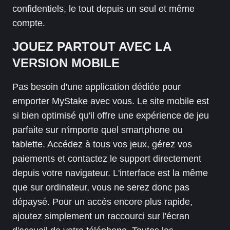
confidentiels, le tout depuis un seul et même
compte.
JOUEZ PARTOUT AVEC LA
VERSION MOBILE
Pas besoin d'une application dédiée pour
emporter MyStake avec vous. Le site mobile est
si bien optimisé qu'il offre une expérience de jeu
parfaite sur n'importe quel smartphone ou
tablette. Accédez à tous vos jeux, gérez vos
paiements et contactez le support directement
depuis votre navigateur. L'interface est la même
que sur ordinateur, vous ne serez donc pas
dépaysé. Pour un accès encore plus rapide,
ajoutez simplement un raccourci sur l'écran