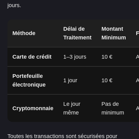
jours.
Délai de
Montant
Méthode
F
Traitement
Minimum
Carte de crédit
1–3 jours
10 €
Portefeuille
1 jour
10 €
électronique
Le jour
Pas de
Cryptomonnaie
même
minimum
Toutes les transactions sont sécurisées pour