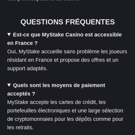
QUESTIONS FRÉQUENTES
Est-ce que MyStake Casino est accessible
en France ?
Oui, MyStake accueille sans problème les joueurs
résidant en France et propose des offres et un
support adaptés.
Quels sont les moyens de paiement
acceptés ?
MyStake accepte les cartes de crédit, les
portefeuilles électroniques et une large sélection
de cryptomonnaies pour les dépôts comme pour
les retraits.