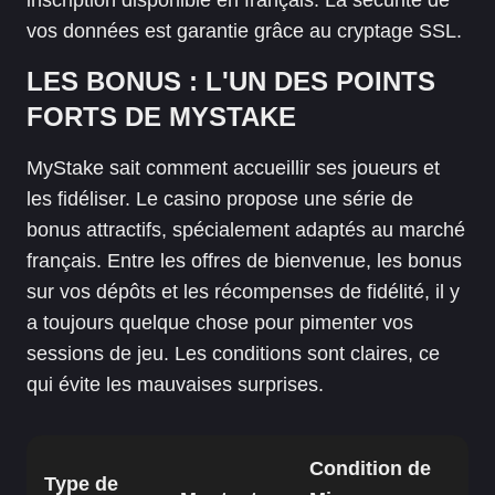
inscription disponible en français. La sécurité de
vos données est garantie grâce au cryptage SSL.
LES BONUS : L'UN DES POINTS
FORTS DE MYSTAKE
MyStake sait comment accueillir ses joueurs et
les fidéliser. Le casino propose une série de
bonus attractifs, spécialement adaptés au marché
français. Entre les offres de bienvenue, les bonus
sur vos dépôts et les récompenses de fidélité, il y
a toujours quelque chose pour pimenter vos
sessions de jeu. Les conditions sont claires, ce
qui évite les mauvaises surprises.
Condition de
Type de