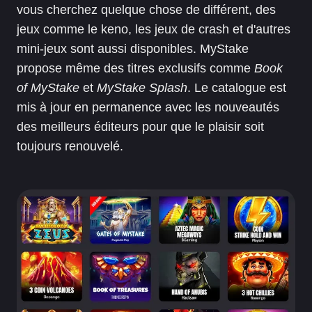
vous cherchez quelque chose de différent, des
jeux comme le keno, les jeux de crash et d'autres
mini-jeux sont aussi disponibles. MyStake
propose même des titres exclusifs comme
Book
of MyStake
et
MyStake Splash
. Le catalogue est
mis à jour en permanence avec les nouveautés
des meilleurs éditeurs pour que le plaisir soit
toujours renouvelé.