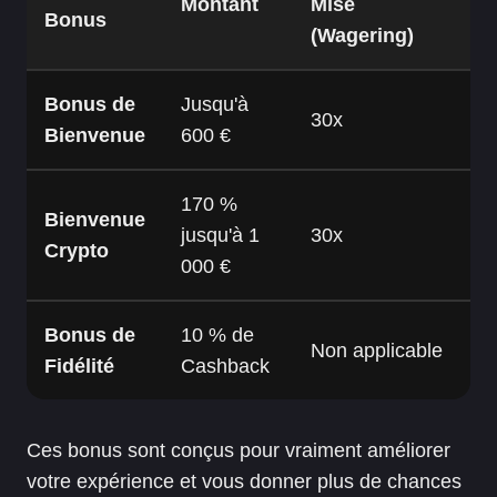
Montant
Mise
Bonus
(Wagering)
Bonus de
Jusqu'à
30x
Bienvenue
600 €
170 %
Bienvenue
jusqu'à 1
30x
Crypto
000 €
Bonus de
10 % de
Non applicable
Fidélité
Cashback
Ces bonus sont conçus pour vraiment améliorer
votre expérience et vous donner plus de chances