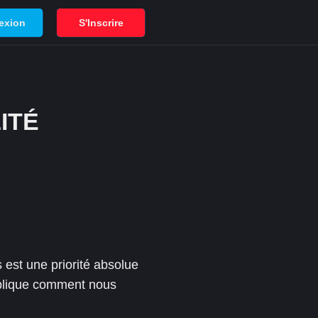
exion
S'Inscrire
ITÉ
s est une priorité absolue
explique comment nous